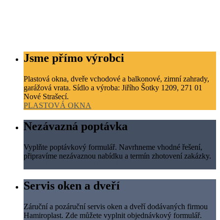
Jsme přímo výrobci
Plastová okna, dveře vchodové a balkonové, zimní zahrady,
garážová vrata. Sídlo a výroba: Jiřího Šotky 1209, 271 01
Nové Strašecí.
PLASTOVÁ OKNA
Nezávazná poptávka
Vyplňte poptávkový formulář. Navrhneme vhodné řešení,
připravíme nezávaznou nabídku a termín zhotovení zakázky.
POPTÁVKOVÝ FORMULÁŘ
Servis oken a dveří
Záruční a pozáruční servis oken a dveří dodávaných firmou
Hamiroplast. Zde můžete vyplnit objednávkový formulář.