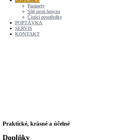
DOPLŇKY
Parapety
Sítě proti hmyzu
Čistící prostředky
POPTÁVKA
SERVIS
KONTAKT
Praktické, krásné a účelné
Doplňky