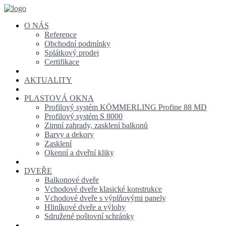
O NÁS
Reference
Obchodní podmínky
Splátkový prodej
Certifikace
AKTUALITY
PLASTOVÁ OKNA
Profilový systém KÖMMERLING Profine 88 MD
Profilový systém S 8000
Zimní zahrady, zasklení balkonů
Barvy a dekory
Zasklení
Okenní a dveřní kliky
DVEŘE
Balkonové dveře
Vchodové dveře klasické konstrukce
Vchodové dveře s výplňovými panely
Hliníkové dveře a výlohy
Sdružené poštovní schránky