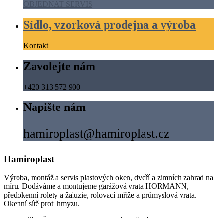
OBJEDNAT SERVIS
Sídlo, vzorková prodejna a výroba
Kontakt
Zavolejte nám
+420 313 572 900
Napište nám
hamiroplast@hamiroplast.cz
Hamiroplast
Výroba, montáž a servis plastových oken, dveří a zimních zahrad na
míru. Dodáváme a montujeme garážová vrata HORMANN,
předokenní rolety a žaluzie, rolovací mříže a průmyslová vrata.
Okenní sítě proti hmyzu.