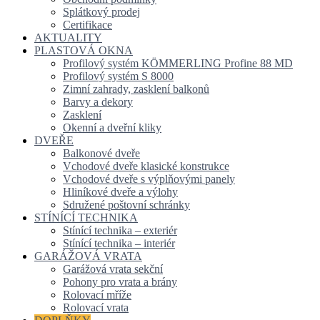
Splátkový prodej
Certifikace
AKTUALITY
PLASTOVÁ OKNA
Profilový systém KÖMMERLING Profine 88 MD
Profilový systém S 8000
Zimní zahrady, zasklení balkonů
Barvy a dekory
Zasklení
Okenní a dveřní kliky
DVEŘE
Balkonové dveře
Vchodové dveře klasické konstrukce
Vchodové dveře s výplňovými panely
Hliníkové dveře a výlohy
Sdružené poštovní schránky
STÍNÍCÍ TECHNIKA
Stínící technika – exteriér
Stínící technika – interiér
GARÁŽOVÁ VRATA
Garážová vrata sekční
Pohony pro vrata a brány
Rolovací mříže
Rolovací vrata