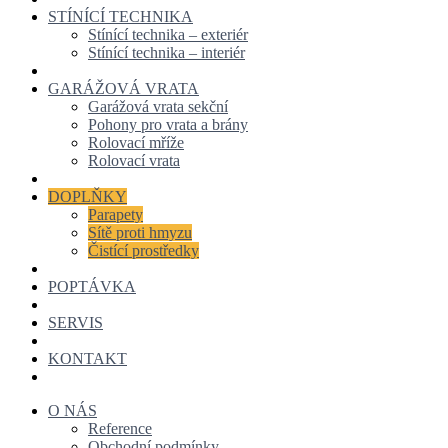
STÍNÍCÍ TECHNIKA
Stínící technika – exteriér
Stínící technika – interiér
GARÁŽOVÁ VRATA
Garážová vrata sekční
Pohony pro vrata a brány
Rolovací mříže
Rolovací vrata
DOPLŇKY
Parapety
Sítě proti hmyzu
Čistící prostředky
POPTÁVKA
SERVIS
KONTAKT
O NÁS
Reference
Obchodní podmínky