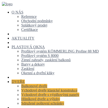
O NÁS
Reference
Obchodní podmínky
Splátkový prodej
Certifikace
AKTUALITY
PLASTOVÁ OKNA
Profilový systém KÖMMERLING Profine 88 MD
Profilový systém S 8000
Zimní zahrady, zasklení balkonů
Barvy a dekory
Zasklení
Okenní a dveřní kliky
DVEŘE
Balkonové dveře
Vchodové dveře klasické konstrukce
Vchodové dveře s výplňovými panely
Hliníkové dveře a výlohy
Sdružené poštovní schránky