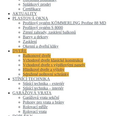
Splátkový prodej
Certifikace
AKTUALITY
PLASTOVÁ OKNA
Profilový systém KÖMMERLING Profine 88 MD
Profilový systém S 8000
Zimní zahrady, zasklení balkonů
Barvy a dekory
Zasklení
Okenní a dveřní kliky
DVEŘE
Balkonové dveře
Vchodové dveře klasické konstrukce
Vchodové dveře s výplňovými panely
Hliníkové dveře a výlohy
Sdružené poštovní schránky
STÍNÍCÍ TECHNIKA
Stínící technika – exteriér
Stínící technika – interiér
GARÁŽOVÁ VRATA
Garážová vrata sekční
Pohony pro vrata a brány
Rolovací mříže
Rolovací vrata