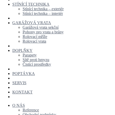
STÍNÍCÍ TECHNIKA
Stínící technika – exteriér
Stínící technika – interiér
GARÁŽOVÁ VRATA
Garážová vrata sekční
Pohony pro vrata a brány
Rolovací mříže
Rolovací vrata
DOPLŇKY
Parapety
Sítě proti hmyzu
Čistící prostředky
POPTÁVKA
SERVIS
KONTAKT
O NÁS
Reference
Obchodní podmínky