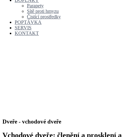
DOPLŇKY
Parapety
Sítě proti hmyzu
Čistící prostředky
POPTÁVKA
SERVIS
KONTAKT
Dveře - vchodové dveře
Vchodové dveře: členění a prosklení a