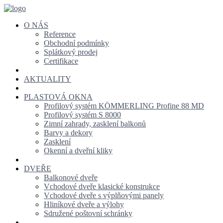
O NÁS
Reference
Obchodní podmínky
Splátkový prodej
Certifikace
AKTUALITY
PLASTOVÁ OKNA
Profilový systém KÖMMERLING Profine 88 MD
Profilový systém S 8000
Zimní zahrady, zasklení balkonů
Barvy a dekory
Zasklení
Okenní a dveřní kliky
DVEŘE
Balkonové dveře
Vchodové dveře klasické konstrukce
Vchodové dveře s výplňovými panely
Hliníkové dveře a výlohy
Sdružené poštovní schránky