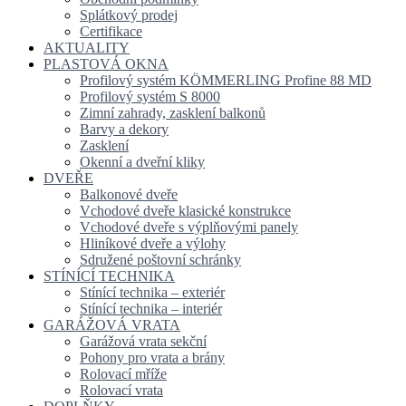
Splátkový prodej
Certifikace
AKTUALITY
PLASTOVÁ OKNA
Profilový systém KÖMMERLING Profine 88 MD
Profilový systém S 8000
Zimní zahrady, zasklení balkonů
Barvy a dekory
Zasklení
Okenní a dveřní kliky
DVEŘE
Balkonové dveře
Vchodové dveře klasické konstrukce
Vchodové dveře s výplňovými panely
Hliníkové dveře a výlohy
Sdružené poštovní schránky
STÍNÍCÍ TECHNIKA
Stínící technika – exteriér
Stínící technika – interiér
GARÁŽOVÁ VRATA
Garážová vrata sekční
Pohony pro vrata a brány
Rolovací mříže
Rolovací vrata