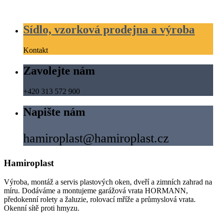
Sídlo, vzorková prodejna a výroba
Kontakt
Zavolejte nám
+420 313 572 900
Napište nám
hamiroplast@hamiroplast.cz
Hamiroplast
Výroba, montáž a servis plastových oken, dveří a zimních zahrad na
míru. Dodáváme a montujeme garážová vrata HORMANN,
předokenní rolety a žaluzie, rolovací mříže a průmyslová vrata.
Okenní sítě proti hmyzu.