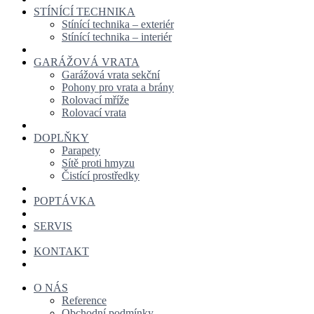
STÍNÍCÍ TECHNIKA
Stínící technika – exteriér
Stínící technika – interiér
GARÁŽOVÁ VRATA
Garážová vrata sekční
Pohony pro vrata a brány
Rolovací mříže
Rolovací vrata
DOPLŇKY
Parapety
Sítě proti hmyzu
Čistící prostředky
POPTÁVKA
SERVIS
KONTAKT
O NÁS
Reference
Obchodní podmínky