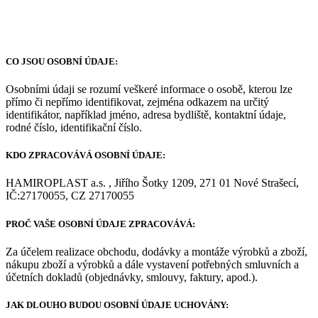
CO JSOU OSOBNÍ ÚDAJE:
Osobními údaji se rozumí veškeré informace o osobě, kterou lze
přímo či nepřímo identifikovat, zejména odkazem na určitý
identifikátor, například jméno, adresa bydliště, kontaktní údaje,
rodné číslo, identifikační číslo.
KDO ZPRACOVÁVÁ OSOBNÍ ÚDAJE:
HAMIROPLAST a.s. , Jiřího Šotky 1209, 271 01 Nové Strašecí,
IČ:27170055, CZ 27170055
PROČ VAŠE OSOBNÍ ÚDAJE ZPRACOVÁVÁ:
Za účelem realizace obchodu, dodávky a montáže výrobků a zboží,
nákupu zboží a výrobků a dále vystavení potřebných smluvních a
účetních dokladů (objednávky, smlouvy, faktury, apod.).
JAK DLOUHO BUDOU OSOBNÍ ÚDAJE UCHOVÁNY: