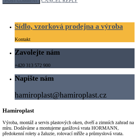
CANCEL REPLY
Sídlo, vzorková prodejna a výroba
Kontakt
Zavolejte nám
+420 313 572 900
Napište nám
hamiroplast@hamiroplast.cz
Hamiroplast
Výroba, montáž a servis plastových oken, dveří a zimních zahrad na
míru. Dodáváme a montujeme garážová vrata HORMANN,
předokenní rolety a žaluzie, rolovací mříže a průmyslová vrata.