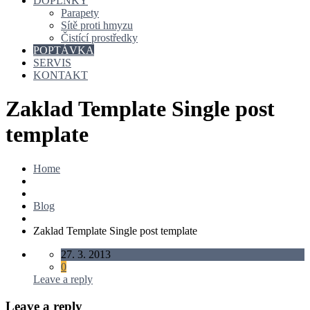
DOPLŇKY
Parapety
Sítě proti hmyzu
Čistící prostředky
POPTÁVKA
SERVIS
KONTAKT
Zaklad Template Single post
template
Home
Blog
Zaklad Template Single post template
27. 3. 2013
0
Leave a reply
Leave a reply