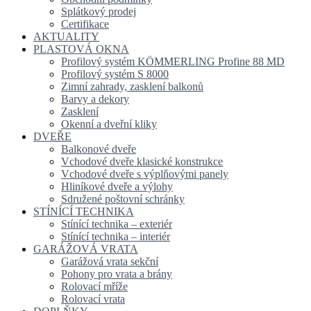
Splátkový prodej
Certifikace
AKTUALITY
PLASTOVÁ OKNA
Profilový systém KÖMMERLING Profine 88 MD
Profilový systém S 8000
Zimní zahrady, zasklení balkonů
Barvy a dekory
Zasklení
Okenní a dveřní kliky
DVEŘE
Balkonové dveře
Vchodové dveře klasické konstrukce
Vchodové dveře s výplňovými panely
Hliníkové dveře a výlohy
Sdružené poštovní schránky
STÍNÍCÍ TECHNIKA
Stínící technika – exteriér
Stínící technika – interiér
GARÁŽOVÁ VRATA
Garážová vrata sekční
Pohony pro vrata a brány
Rolovací mříže
Rolovací vrata