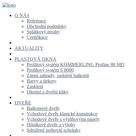
O NÁS
Reference
Obchodní podmínky
Splátkový prodej
Certifikace
AKTUALITY
PLASTOVÁ OKNA
Profilový systém KÖMMERLING Profine 88 MD
Profilový systém S 8000
Zimní zahrady, zasklení balkonů
Barvy a dekory
Zasklení
Okenní a dveřní kliky
DVEŘE
Balkonové dveře
Vchodové dveře klasické konstrukce
Vchodové dveře s výplňovými panely
Hliníkové dveře a výlohy
Sdružené poštovní schránky