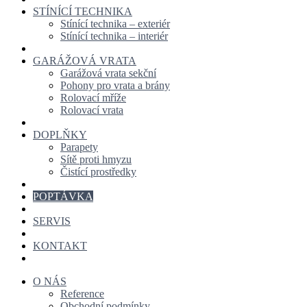
STÍNÍCÍ TECHNIKA
Stínící technika – exteriér
Stínící technika – interiér
GARÁŽOVÁ VRATA
Garážová vrata sekční
Pohony pro vrata a brány
Rolovací mříže
Rolovací vrata
DOPLŇKY
Parapety
Sítě proti hmyzu
Čistící prostředky
POPTÁVKA
SERVIS
KONTAKT
O NÁS
Reference
Obchodní podmínky