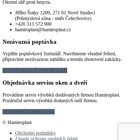
Okenní sítě proti hmyzu.
Jiřího Šotky 1209, 271 01 Nové Strašecí
(Průmyslová zóna - směr Čelechovice)
+420 313 572 900
hamiroplast@hamiroplast.cz
Nezávazná poptávka
Vyplňte poptávkový formulář. Navrhneme vhodné řešení,
připravíme nezávaznou nabídku a termín zhotovení zakázky.
POPTÁVKOVÝ FORMULÁŘ
Objednávka servisu oken a dveří
Provádíme servis výrobků dodávaných firmou Hamiroplast.
Pozáruční servis výrobků dodaných naší firmou.
SERVISNÍ FORMULÁŘ
© Hamiroplast
Obchodní podmínky
Zásady ochrany osobních údajů